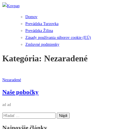
Prejsť
na
Domov
obsah
Prevádzka Turzovka
Prevádzka Žilina
Zásady používania súborov cookie (EÚ)
Zmluvné podmienky
Kategória:
Nezaradené
Nezaradené
Naše pobočky
ad ad
Hľadať:
Najnovšie články